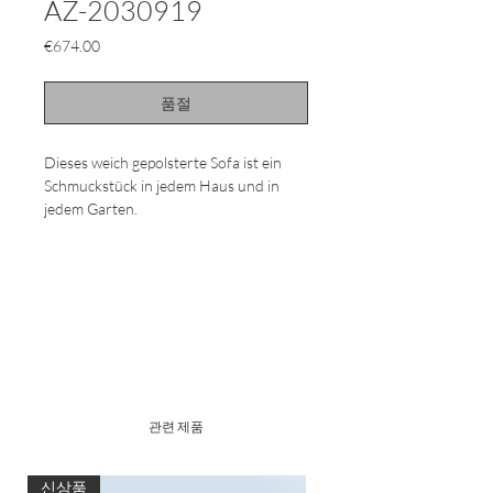
AZ-2030919
가
€674.00
격
품절
Dieses weich gepolsterte Sofa ist ein
Schmuckstück in jedem Haus und in
jedem Garten.
Hergestellt aus wetterfest behandelter
Fichte. Die hochwertige
Schichtverleimung sorgt für höchste
Stabilität und Sicherheit. Alle Beschläge
sind korrosionsgeschützt verzinkt.
Die extra dicke, wasserabweisende und
extra schnell trocknende Polsterung
관련 제품
garantiert perfekte Entspannung. Der
extrem widerstandsfähige agora-
Stoffbezug ist weich wie Baumwolle, hat
신상품