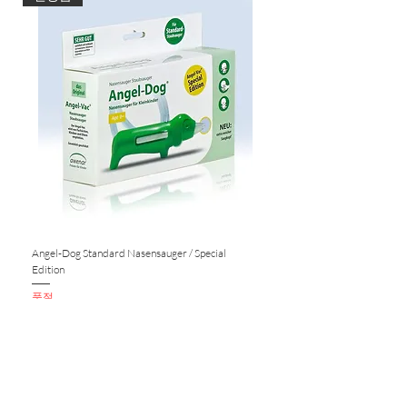
eine hohe Licht- und
Witterungsbeständigkeit (Lichtechtheit
7/8), ist wasserabweisend, schimmel-
resistent, schmutzunempfindlich und
pflegeleicht. Der Stoffbezug der Farbe
terracotta ist aus reiner Baumwolle
gefertigt.
Alle verwendeten Rohstoffe stammen
aus Europa und wurden dort
umweltfreundlich weiterverarbeitet.
AMAZONAS verwendet für den
Angel-Dog Standard Nasensauger / Special
Nasensauger für Standard S
Herstellungsprozess ihrer Produkte
Edition
FSCTM-zertifiziertes Holz aus
품절
품절
nachhaltiger Waldwirtschaft
europäischer Staatswälder.
Maße:
ca. 171,5 x 94 x 67 cm
KUNDENSERVICE
Belastbarkeit:
max. 250 kg
Gewicht:
ca. 28 kg