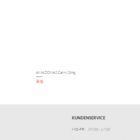
AMAZONAS Carry Sling
품절
KUNDENSERVICE
MO-FR :
09:00 - 17:00