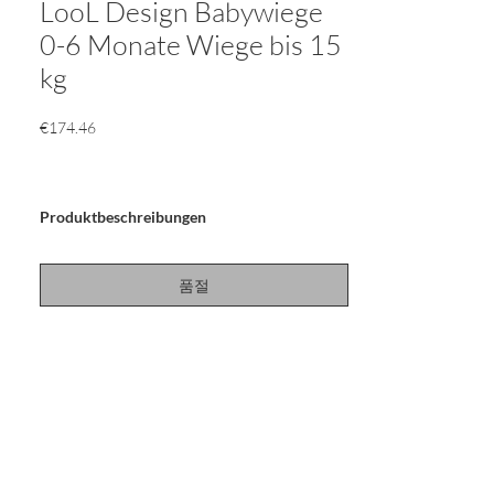
LooL Design Babywiege
0-6 Monate Wiege bis 15
kg
가
€174.46
격
Produktbeschreibungen
품절
Die AMAZONAS Babywiege LooL verbindet
modernes Design mit allen Anforderungen,
die eine Babywiege erfüllen soll. Egal ob auf
dem Boden wippend oder hängend an der
Decke beruhigt LooL das Baby und schafft das
bekannte und geliebte Gefühl aus Mamas
Bauch. Dazu stimuliert und fördert LooL die
motorischen Fähigkeiten des Babys. Die in der