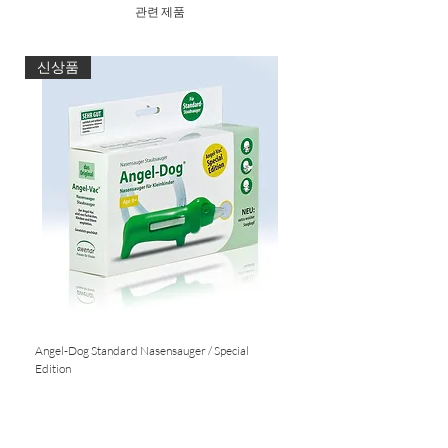
관련 제품
신상품
Angel-Dog Standard Nasensauger / Special
Nasensauger für Standard S
Edition
품절
품절