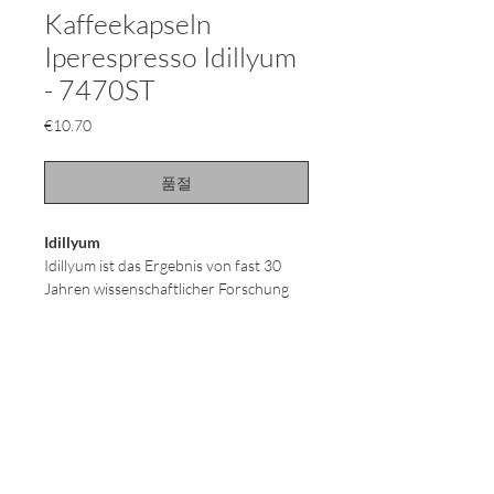
Kaffeekapseln
Iperespresso Idillyum
- 7470ST
가
€10.70
격
품절
Idillyum
Idillyum ist das Ergebnis von fast 30
Jahren wissenschaftlicher Forschung
bei illy. Die Arabicasorte „Laurina“ ist
selten und daher kostbar. Sie bietet
einzigarte Aromen mit Noten von
Schokolade, Karamell und Früchten
und enthält einen natürlich niedrigen
Anteil an Koffein.